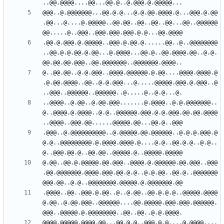
@@@..@.@@@@@@@...@@.@.@...@.@.@@.@@@@.@...@@@.@.@@
.@@...@....@.@@@@@..@@.@@..@@..@@..@@...@@..@@@@@@
.@@.@.@@@.@.@@@@@..@@@.@.@@.@......@@..@..@@@@@@@@
..@@.@.@.@@.@.@@...@.@@@@...@@.@..@@.@@@@.@@..@.@.
@..@@.@@..@.@.@@@..@@@@.@@@@@@.@.@@....@@@@.@@@@.@
.@.@@.@@@@..@@..@.@.@@@...@.....@@@@@.@@@.@.@@@..@
..@@@@..@.@@..@.@@.@@@.......@.@@@@..@.@.@@@@@@@..
@..@@@@.@.@@@@..@.@..@@@@@@.@@@.@.@.@@@.@@.@@.@@@@
.@@@..@.@@@@@@@@@@..@.@@@@@.@@.@@@@@@..@.@.@.@@@.@
@.@..@@@@@@@@@.@.@@@@.@@@@.@....@.@..@@.@.@..@.@..
@.@@..@@.@.@@@@@.@@.@@@..@@@@.@.@@@@@@.@@.@@@..@@@
.@@.@@@@@@@.@@@@.@@@.@@.@.@..@.@.@@..@@.@..@@@@@@@
.@@@@..@@..@@@.@.@@..@..@.@@..@@.@.@.@..@@@@@.@@@@
@.@@..@.@@.@@@..@@@@@@....@@.@@@@@.@@@.@@@.@@@@@@.
@@@@.@@@@@.@@@@.@@...@@.@.@..@@@.@.@....@.@@@@....