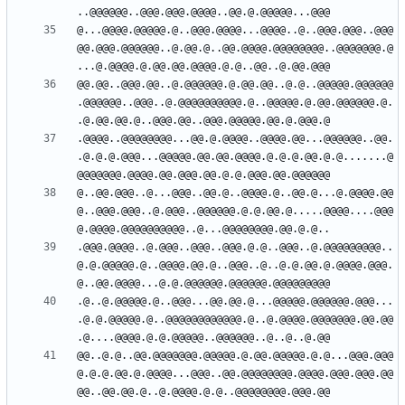
@...@@@@.@@@@@.@..@@@.@@@@...@@@@..@..@@@.@@@..@@@
@@.@@@.@@@@@@..@.@@.@..@@.@@@@.@@@@@@@@..@@@@@@@.@
@@.@@..@@@.@@..@.@@@@@@.@.@@.@@..@.@..@@@@@.@@@@@@
.@@@@@@..@@@..@.@@@@@@@@@@.@..@@@@@.@.@@.@@@@@@.@.
.@@@@..@@@@@@@@...@@.@.@@@@..@@@@.@@...@@@@@@..@@.
.@.@.@.@@@...@@@@@.@@.@@.@@@@.@.@.@.@@.@.@.......@
@..@@.@@@..@...@@@..@@.@..@@@@.@..@@.@...@.@@@@.@@
@..@@@.@@@..@.@@@..@@@@@@.@.@.@@.@.....@@@@....@@@
.@@@.@@@@..@.@@@..@@@..@@@.@.@..@@@..@.@@@@@@@@@..
@.@.@@@@@.@..@@@@.@@.@..@@@..@..@.@.@@.@.@@@@.@@@.
.@..@.@@@@@.@..@@@...@@.@@.@...@@@@@.@@@@@@.@@@...
.@.@.@@@@@.@..@@@@@@@@@@@@.@..@.@@@@.@@@@@@@.@@.@@
@@..@.@..@@.@@@@@@@.@@@@@.@.@@.@@@@@.@.@...@@@.@@@
@.@.@.@@.@.@@@@...@@@..@@.@@@@@@@@.@@@@.@@@.@@@.@@