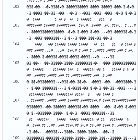
@@@.@@...@.@@@@.@.@@@@@@@@@@.@@@@.@@@@@.@@@.@.@.@.
.@.@@@@.@@.@@..@@...@.@...@@@..@@@..@@@..@.@.@.@.@
@@@@@@@.@@@@@.@@@@@@@@..@@.@..@@@@..@..@@@...@...@
..@@@@@@@@@@@@@@@..@.@.@.@@@.@.@@....@@.@@@@@@.@.@
....@@@...@@.@@@@@.@@@@.@@@@...@..@@...@@..@.@@@.@
@@@.@@@@...@....@..@@.@.@.@@.@..@@@@.@@@@.@@.@.@..
@@.@@...@@.@@@@@.@@@@.@@@@@@@@.@...@@@.@@@@@@@@@@@
@..@@@@@....@@@@@@.@@..@..@@@@@.@@.@...@@@@.@.@.@.
@.@@.@@@@@@@@...@@@.@@.@@.@...@@@@..@@...@@@@@@@.@
..@.@@.@@@@@@@...@.@.@@@@.@@.@.@.@.@@.@@..@@@....@
..@@@@@@..@@@@.@@@.@@@@@.@@@@@@@.@.@@@.@@@@@@@@@@@
@@@@@@@..@@.@@@@@@.@@@@@@.@@.@@@@...@@..@.@@.@.@@@
.@@..@@@@@....@@@@..@@@@.@@@@@@.@.@@..@@@@@@..@...
@..@@@.@@..@@..@@.@@@.@@.@.@.@@.@@.@@@.@..@@@@@@.@
@@@@@@@@.@@@@@@.@@@@@.@@@@..@@@@.@@@..@@@@@.@@...@