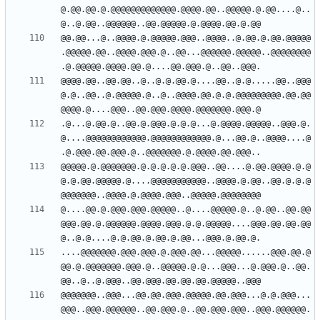
@.@@.@@.@.@@@@@@@@@@@@@.@@@@.@@..@@@@@.@.@@....@..
@@.@@...@..@@@@.@.@@@@@.@@@..@@@@..@.@@.@.@@.@@@@@
.@@@@@.@@..@@@@.@@@.@..@@...@@@@@@.@@@@@..@@@@@@@@
@@@@.@@..@@.@@..@..@.@.@@.@....@@..@.@.....@@..@@@
@.@..@@..@.@@@@@.@..@..@@@@.@@.@.@.@@@@@@@@@.@@.@@
.@...@.@@.@..@@.@.@@@.@.@.@...@.@@@@.@@@@@..@@@.@.
@....@@@@@@@@@@@@.@@@@@@@@@@@@.@...@@.@..@@@@....@
@@@@@.@.@@@@@@@.@.@.@.@.@.@@@..@@....@.@@.@@@@.@.@
@.@.@@.@@@@@.@....@@@@@@@@@@@..@@@@.@.@@..@@.@.@.@
@....@@.@.@@@.@@@.@@@@@..@....@@@@@.@..@.@@..@@.@@
@@@.@@.@.@@@@@@.@@@@.@@@.@.@.@@@@@....@@@.@@.@@.@@
....@@@@@@@.@@@.@@@.@.@@@.@@...@@@@@......@@@.@@.@
@@.@.@@@@@@@.@@@.@..@@@@@.@.@...@@@...@.@@@.@..@@.
@@@@@@@..@@@...@@.@@.@@@.@@@@@.@@.@@@...@.@.@@@...
@@@..@@@.@@@@@@..@@.@@@.@..@@.@@@.@@@..@@@.@@@@@@.