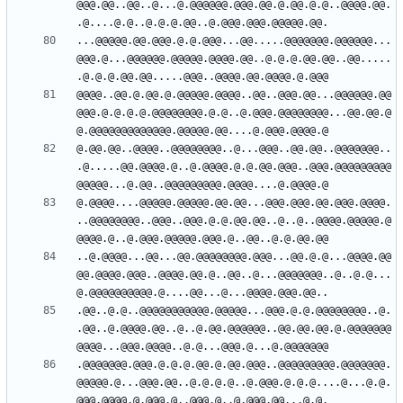
@@@.@@..@@..@...@.@@@@@@.@@@.@@.@.@@.@.@..@@@@.@@.
...@@@@@.@@.@@@.@.@.@@@...@@.....@@@@@@@.@@@@@@...
@@@.@...@@@@@@.@@@@@.@@@@.@@..@.@.@.@@.@@..@@.....
@@@@..@@.@.@@.@.@@@@@.@@@@..@@..@@@.@@...@@@@@@.@@
@@@.@.@.@.@.@@@@@@@@.@.@..@.@@@.@@@@@@@@...@@.@@.@
@.@@.@@..@@@@..@@@@@@@@..@...@@@..@@.@@..@@@@@@@..
.@.....@@.@@@@.@..@.@@@@.@.@.@@.@@@..@@@.@@@@@@@@@
@.@@@@....@@@@@.@@@@@.@@.@@...@@@.@@@.@@.@@@.@@@@.
..@@@@@@@@..@@@..@@@.@.@.@@.@@..@..@..@@@@.@@@@@.@
..@.@@@@...@@...@@.@@@@@@@@.@@@...@@.@.@...@@@@.@@
@@.@@@@.@@@..@@@@.@@.@..@@..@...@@@@@@@..@..@.@...
.@@..@.@..@@@@@@@@@@@.@@@@@...@@@.@.@.@@@@@@@@..@.
.@@..@.@@@@.@@..@..@.@@.@@@@@@..@@.@@.@@.@.@@@@@@@
.@@@@@@@.@@@.@.@.@.@@.@.@@.@@@..@@@@@@@@@.@@@@@@@.
@@@@@.@...@@@.@@..@.@.@.@..@.@@@.@.@.@....@...@.@.