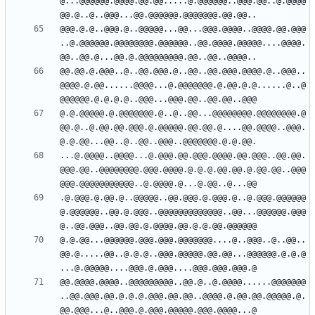
@...@@@@@@.@@@@.@@.@@.....@.@@@@@@..@@@.@@..@.@@@@
@@@.@.@..@@@.@..@@@@@...@@...@@@.@@@@..@@@@.@@.@@@
..@.@@@@@@.@@@@@@@@.@@@@@@..@@.@@@@.@@@@@....@@@@.
@@.@@.@.@@@..@..@@.@@@.@..@@..@@.@@@.@@@@.@..@@@..
@@@@.@.@@......@@@@...@.@@@@@@@.@.@@.@.@......@..@
@.@.@@@@@.@.@@@@@@@.@..@..@@...@@@@@@@@.@@@@@@@@.@
@@.@..@.@@.@@.@@@.@.@@@@@.@@.@@.@....@@.@@@@..@@@.
...@.@@@@..@@@@...@.@@@.@@.@@@.@@@@.@@.@@@..@@.@@.
@@@.@@..@@@@@@@@.@@@.@@@@.@.@.@.@@.@@.@.@@.@@..@@@
.@.@@@.@.@@.@..@@@@@..@@.@@@.@.@@@.@..@.@@@.@@@@@@
@.@@@@@@..@@.@.@@@..@@@@@@@@@@@@@..@@...@@@@@@.@@@
@.@.@@...@@@@@@.@@@.@@@.@@@@@@@....@..@@@..@..@@..
@@.@.....@@..@.@.@..@@@.@@@@@.@@.@@...@@@@@@.@.@.@
@@.@@@@.@@@@..@@@@@@@@@..@@.@..@.@@@@......@@@@@@@
..@@.@@@.@@.@.@.@.@@@.@@.@@..@@@@.@.@@.@@.@@@@@.@.