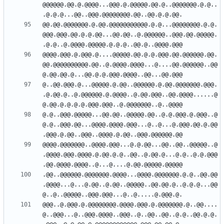
@@@@@@.@@.@.@@@@...@@@.@.@@@@@.@@.@..@@@@@@@.@.@..
@@.@@.@@@@@@@.@.@@.@@@@@@@@@@@.@.@...@@@@@@@@.@.@.
@@@.@@@.@@.@.@.@@...@@.@@..@.@@@@@@..@@@.@@.@@@@@.
@@@@.@@@.@.@@@.@....@@@@@.@@.@.@.@@@.@@.@@@@@@.@@.
@@.@@@@@@@@@@.@@..@.@@@@.@@@@...@....@@.@@@@@@..@@
@..@@.@@@.@...@@@@@.@.@@..@@@@@@.@.@@.@@@@@@@.@@@.
.@.@@.@..@.@@@@@@.@.@@@@..@.@@.@@@..@@.@@@@......@
@.@..@@@.@@@@@...@@.@@..@@@@@.@@..@.@.@@@.@.@@@..@
@.@..@@@.@@...@@@@.@@@@.@@@...@..@...@.@@@.@@.@.@@
@@@@.@@@@@@@..@@@@.@@@...@.@.@@...@@..@@..@@@@@..@
.@@@@.@@@.@@@@.@.@@.@.@..@@..@.@@.@...@.@..@.@.@@@
.@@..@@@@@@.@@@@@@@.@@@@...@@@@.@@@@@@@.@.@..@@.@@
.@@@@...@...@.@@..@.@@..@@@@@..@@.@@.@..@.@.@...@@
@@@..@.@@@.@.@@@@@@@@.@@@@.@@@.@.@@@@@@@.@..@@....
@..@@@...@..@@@.@@@@..@@@..@..@@..@@..@.@..@@.@.@.