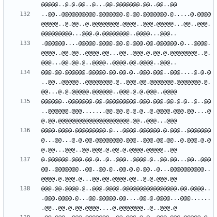
..@@..@@@@@@@@@@.@@@@@@@.@.@@.@@@@@@@.@.....@.@@@@
@@@@@..@.@@..@.@@@@@@@@.@@@@..@@@.@@@@@...@@..@@@.
.@@@@@@....@@@@@.@@@@.@@.@.@@@.@@.@@@@@@.@...@@@@.
@@@@..@@.@@..@@@@.@@...@@..@@@.@.@@.@.@@@@@@@@..@.
@@@.@@.@@@@@@.@@@@@.@@.@@.@..@@@.@@@..@@@....@.@.@
..@@..@@@@@..@@@@@@@@.@..@@@.@@.@@@@@@@.@@@@@@@.@.
@@@@@@..@@@@@@@.@@.@@@@@@@@@.@@@.@@@.@@.@.@..@..@@
..@@@@@@.@@@.......@@.@@.@.@.@..@.@@@@.@@@.@@....@
@@@@.@@@@.@@@@@@@@@.@...@@@@.@@@@@@.@.@@@..@@@@@@@
@...@@...@.@.@@.@@@@@@@@.@@@..@@@.@@.@@..@.@@@.@.@
@.@@@@@@.@@@.@@.@..@..@@@..@@@@.@..@@.@@...@@..@@@
@@..@@@@@@@..@@..@@.@..@@.@.@.@@..@...@@@@@@@@@@..
@@@.@@.@@@@.@..@@@.@@@@.@@@@@@@@@@@@@@@@.@@.@@@@..
.@@@.@@@@.@...@@.@@@@@.@@....@@.@.@@@@...@@@......