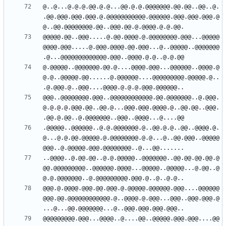
@..@...@.@.@.@@.@.@...@@.@.@.@@@@@@@.@@.@@..@@..@.
.@@.@@@.@@@.@@@.@.@@@@@@@@@@@.@@@@@@.@@@.@@@.@@@.@
@@@@@.@@..@@@.....@.@@.@@@@.@.@@@@@@@@.@@@...@@@@@
@@@@.@@@.....@.@@@.@@@@.@@.@@@...@..@@@@@..@@@@@@@
@.@@@@@..@@@@@@@.@@.@....@@@@.@@@...@@@@@@..@@@@.@
@.@..@@@@@.@@......@.@@@@@@....@@@@@@@@@.@@@@@.@..
@@@..@@@@@@@@.@@@..@@@@@@@@@@@@.@@.@@@@@@@..@.@@@.
@.@.@.@.@@@.@@..@@.@...@@@.@@@.@@@@.@..@@.@@..@@@.
.@@@@@..@@@@@@..@.@.@@@@@@@.@..@@.@.@..@@..@@@@.@.
@...@.@.@@.@@@@@.@.@@@@@@@@.@.@...@..@@.@@@..@@@@@
..@@@@..@.@@.@@..@.@.@@@@@..@@@@@@@..@@.@@.@@.@@.@
@@.@@@@@@@@@..@@@@@@.@@@@...@@@@@..@@@@@...@.@@..@
@@@.@.@@@@.@@@.@@.@@@.@.@@@@@.@@@@@@.@@@....@@@@@@
@@@.@@.@@@@@@@@@@@@.@..@@@@.@.@@@...@@@..@@@.@@@.@
@@@@@@@@@.@@@...@@@@..@....@@..@@@@@.@@@.@@@....@@