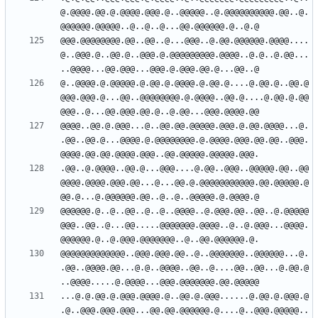
@.@@@@.@@.@.@@@@.@@@.@..@@@@@..@.@@@@@@@@@@.@@..@.
@@@.@@@@@@@@.@@..@@..@...@@@..@.@@.@@@@@@.@@@@....
@..@@@.@..@@.@..@@@.@.@@@@@@@@@.@@@@..@.@..@.@@...
@..@@@@.@.@@@@@.@.@@.@.@@@@.@.@@.@....@.@@.@..@@.@
@@@.@@@.@...@@..@@@@@@@@.@.@@@@..@@.@....@.@@.@.@@
@@@@..@@.@.@@@...@..@@.@@.@@@@@.@@@.@.@@.@@@@...@.
.@@..@@.@...@@@@.@.@@@@@@@@.@.@@@@.@@@.@@.@@..@@@.
.@@..@.@@@@..@@.@...@@@....@.@@..@@@..@@@@@.@@..@@
@@@@.@@@@.@@@.@@...@...@@.@.@@@@@@@@@@@.@@.@@@@@.@
@@@@@@.@..@..@@..@..@..@@@@..@.@@@.@@..@@..@.@@@@@
@@@..@@..@...@@.....@@@@@@@.@@@@..@..@.@@@...@@@@.
@@@@@@@@@@@@@..@@@.@@@.@@..@..@@@@@@@..@@@@@@...@.
.@@..@@@@.@@...@.@..@@@@..@@..@....@@..@@...@.@@.@
...@.@.@@.@.@@@.@@@@.@..@@.@.@@@......@.@@.@.@@@.@
.@..@@@.@@@.@@@...@@.@@.@@@@@@.@....@..@@@.@@@@@..