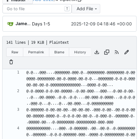
Add File
T
James Hogge
2025-12-09 04:18:46 +00:00
Days 1-5
141 lines
19 KiB
Plaintext
Raw
Permalink
Blame
History
@.@...@@@....@@@@@@@.@@@.@..@@@@@@@@.@@@@@@@@.@.@@
@@@@.@@@@@@@@.@@.@.@@@@.@@.@.@...@@@@@@@.@.@.@.@@@
@.@.@@@@.@.@.@@.@@@@@..@.@@.@@@...@@@...@.@@.@.@@.
..@...@@.@@@@..@.@..@.@....@@.@@@.@.@@@@...@.@.@.@
@.@@@@@@.@.@@.@@.@@..@@.@@.@@..@@@.@.@@..@@.@.@.@@
@@.@@@@@.@@@@.@..@.@.@.@@.@@.@..@.@@@.@..@@@@@@.@.
@@@@@@@@@@@....@@@..@.@@@@@@..@@..@@.@..@.@@@@@@@@
@..@@@@@@..@.@.@.@@@@@@.@@@..@@@@.@.@@@@@@@@@.@.@@