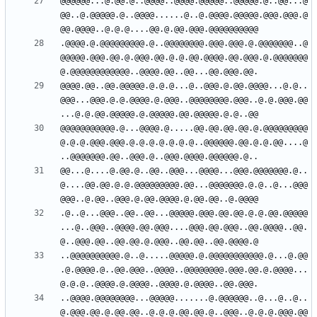
@@@@@@...@.@@.@..@@@@..@@@@.@@@@@..@@@@@.@..@@...@
@@..@.@@@@@.@..@@@@......@..@.@@@@.@@@@@.@@@.@@@.@
.@@@@.@.@@@@@@@@@.@..@@@@@@@@.@@@.@@@.@.@@@@@@@..@
@@@@@.@@@.@@.@.@@@.@@.@.@.@@.@@@@.@@.@@@.@.@@@@@@@
@@@@.@@..@@.@@@@@.@.@.@...@..@@@.@.@@.@@@@...@.@..
@@@...@@@.@.@.@@@@.@.@@@..@@@@@@@@.@@@..@.@.@@@.@@
@@@@@@@@@@@.@...@@@@.@.....@@.@@.@@.@@.@.@@@@@@@@@
@.@.@.@@@.@@@.@.@.@.@.@.@.@..@@@@@@.@@.@.@.@@....@
@@...@....@.@@.@..@@..@@@...@@@@...@@@.@@@@@@@.@..
@....@@.@@.@.@.@@@@@@@@@.@@...@@@@@@@.@.@..@...@@@
.@..@...@@@..@@..@@...@@@@@.@@@.@@.@@.@.@.@@.@@@@@
...@..@@@..@@@@.@@.@@@....@@@.@@.@@@..@@.@@@@..@@.
..@@@@@@@@@@.@..@.....@@@@@.@.@@@@@@@@@@@.@...@.@@
.@.@@@@.@..@@.@@@..@@@@..@@@@@@@@.@@@.@@.@.@@@@...
..@@@@.@@@@@@@@...@@@@@.......@.@@@@@@..@...@..@..
@.@@@.@@.@.@@.@@..@.@.@.@@.@@.@..@@@..@.@.@.@@@.@@