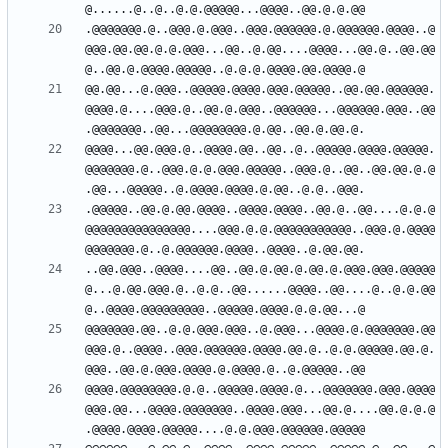
.@@@@@@@.@..@@@.@.@@@..@@@.@@@@@@.@.@@@@@@.@@@@..@
@@@.@@.@@.@.@.@@@...@@..@.@@....@@@@...@@.@..@@.@@
@@.@@...@.@@@..@@@@@.@@@@.@@@.@@@@@..@@.@@.@@@@@@.
@@@@.@....@@@.@..@@.@.@@@..@@@@@@...@@@@@@.@@@..@@
@@@@...@@.@@@.@..@@@@.@@..@@..@..@@@@@.@@@@.@@@@@.
@@@@@@@.@..@@@.@.@.@@@.@@@@@..@@@.@..@@..@@.@@.@.@
.@@@@@..@@.@.@@.@@@@..@@@@.@@@@..@@.@..@@....@.@.@
@@@@@@@@@@@@@@@....@@@.@.@.@@@@@@@@@@@..@@@.@.@@@@
..@@.@@@..@@@@....@@..@@.@.@@.@.@@.@.@@@.@@@.@@@@@
@...@.@@.@@@.@..@.@..@@......@@@@..@@....@..@.@.@@
@@@@@@@.@@..@.@.@@@.@@@..@.@@@...@@@@.@.@@@@@@@.@@
@@@.@..@@@@..@@@.@@@@@@.@@@@.@@.@..@.@.@@@@@.@@.@.
@@@@.@@@@@@@@.@.@..@@@@@.@@@@.@...@@@@@@@.@@@.@@@@
@@@.@@...@@@@.@@@@@@@..@@@@.@@@...@@.@....@@.@.@.@