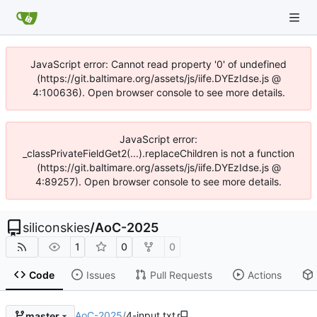
JavaScript error: Cannot read property '0' of undefined
(https://git.baltimare.org/assets/js/iife.DYEzIdse.js @
4:100636). Open browser console to see more details.
JavaScript error:
_classPrivateFieldGet2(...).replaceChildren is not a function
(https://git.baltimare.org/assets/js/iife.DYEzIdse.js @
4:89257). Open browser console to see more details.
siliconskies
/
AoC-2025
1
0
0
Code
Issues
Pull Requests
Actions
AoC-2025
/
4-input.txt
master