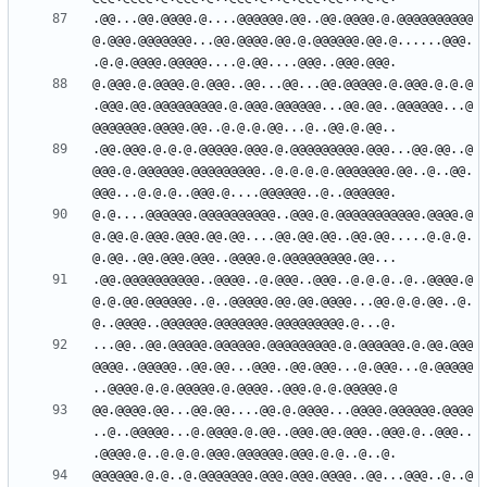
.@@...@@.@@@@.@....@@@@@@.@@..@@.@@@@.@.@@@@@@@@@@
@.@@@.@@@@@@@...@@.@@@@.@@.@.@@@@@@.@@.@......@@@.
@.@@@.@.@@@@.@.@@@..@@...@@...@@.@@@@@.@.@@@.@.@.@
.@@@.@@.@@@@@@@@@.@.@@@.@@@@@@...@@.@@..@@@@@@...@
.@@.@@@.@.@.@.@@@@@.@@@.@.@@@@@@@@@.@@@...@@.@@..@
@@@.@.@@@@@@.@@@@@@@@@..@.@.@.@.@@@@@@@.@@..@..@@.
@.@....@@@@@@.@@@@@@@@@@..@@@.@.@@@@@@@@@@@.@@@@.@
@.@@.@.@@@.@@@.@@.@@....@@.@@.@@..@@.@@.....@.@.@.
.@@.@@@@@@@@@@..@@@@..@.@@@..@@@..@.@.@..@..@@@@.@
@.@.@@.@@@@@@..@..@@@@@.@@.@@.@@@@...@@.@.@.@@..@.
...@@..@@.@@@@@.@@@@@@.@@@@@@@@@.@.@@@@@@.@.@@.@@@
@@@@..@@@@@..@@.@@...@@@..@@.@@@...@.@@@...@.@@@@@
@@.@@@@.@@...@@.@@....@@.@.@@@@...@@@@.@@@@@@.@@@@
..@..@@@@@...@.@@@@.@.@@..@@@.@@.@@@..@@@.@..@@@..
@@@@@@.@.@..@.@@@@@@@.@@@.@@@.@@@@..@@...@@@..@..@