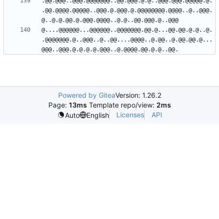
.@@.@@@..@@@.@@@@@@@..@@.@@@.@.@..@@@.@@@.@@@@@.@.
.@@.@@@@.@@@@@..@@@.@.@@@.@.@@@@@@@@.@@@@..@..@@@.
@....@@@@@@...@@@@@@..@@@@@@@.@@.@...@@.@@.@.@..@.
.@@@@@@@.@..@@@..@..@@....@@@@..@.@@..@.@@.@@.@...
Powered by Gitea
Version: 1.26.2
Page:
13ms
Template repo/view:
2ms
Licenses
API
Auto
English