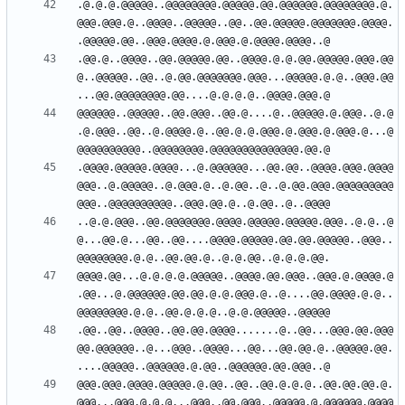
.@.@.@.@@@@@..@@@@@@@@.@@@@@.@@.@@@@@@.@@@@@@@@.@.
@@@.@@@.@..@@@@..@@@@@..@@..@@.@@@@@.@@@@@@@.@@@@.
.@@.@..@@@@..@@.@@@@@.@@..@@@@.@.@.@@.@@@@@.@@@.@@
@..@@@@@..@@..@.@@.@@@@@@@.@@@...@@@@@.@.@..@@@.@@
@@@@@@..@@@@@..@@.@@@..@@.@....@..@@@@@.@.@@@..@.@
.@.@@@..@@..@.@@@@.@..@@.@.@.@@@.@.@@@.@.@@@.@...@
.@@@@.@@@@@.@@@@...@.@@@@@@...@@.@@..@@@@.@@@.@@@@
@@@..@.@@@@@..@.@@@.@..@.@@..@..@.@@.@@@.@@@@@@@@@
..@.@.@@@..@@.@@@@@@@.@@@@.@@@@@.@@@@@.@@@..@.@..@
@...@@.@...@@..@@....@@@@.@@@@@.@@.@@.@@@@@..@@@..
@@@@.@@...@.@.@.@.@@@@@..@@@@.@@.@@@..@@@.@.@@@@.@
.@@...@.@@@@@@.@@.@@.@.@.@@@.@..@....@@.@@@@.@.@..
.@@..@@..@@@@..@@.@@.@@@@.......@..@@...@@@.@@.@@@
@@.@@@@@@..@...@@@..@@@@...@@...@@.@@.@..@@@@@.@@.
@@@.@@@.@@@@.@@@@@.@.@@..@@..@@.@.@.@..@@.@@.@@.@.
@@@...@@@.@.@.@...@@@..@@.@@@..@@@@@.@.@@@@@@.@@@@