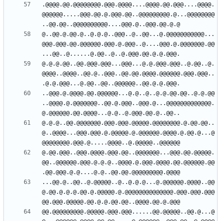
.@@@@.@@.@@@@@@@@.@@@.@@@@....@@@@.@@.@@@....@@@@.
@@@@@@.....@@@.@@.@.@@@.@@..@@@@@@@@@.@...@@@@@@@@
@..@@.@.@@.@..@.@.@..@@@..@..@@...@.@@@@@@@@@@@...
@@@.@@@.@@.@@@@@@.@@@.@.@@@..@....@@@.@.@@@@@@@.@@
@.@.@.@@..@@.@@@.@@@...@@@...@.@.@@@.@@@..@.@@..@.
@@@@..@@@@..@@.@..@@@..@@.@@.@@@@.@@@@@@.@@@.@@@..
..@@@.@.@@@@.@@.@@@@@@...@.@..@..@.@.@@.@@..@.@.@@
..@@@@.@.@@@@@@@..@@.@.@@@..@@@.@...@@@@@@@@@@@@@.
@.@.@..@@.@@@@@@@.@@@.@@@.@@@@@.@@@@@@@@.@.@@.@@..
@..@@@@...@@@.@@@.@.@@@@@.@.@@@@@@.@@@@.@.@@.@...@
@.@@.@@@..@@@.@@@@.@@@.@@..@@@@@@@...@@@.@@.@@@@@.
@@..@@@@@@.@@@.@.@.@..@@@@.@.@@@.@@@@.@@.@@@@@@.@@
...@@.@..@@..@.@@@@@..@..@.@.@...@.@@@@@@.@@@@..@@
@.@@.@.@.@.@@.@.@@@@@.@.@@@@@@@@@@@@@@.@@@.@@@.@@@
@@.@@@@@@@@@.@@@@@.@@@.@@@......@@.@@@@@..@@.@...@