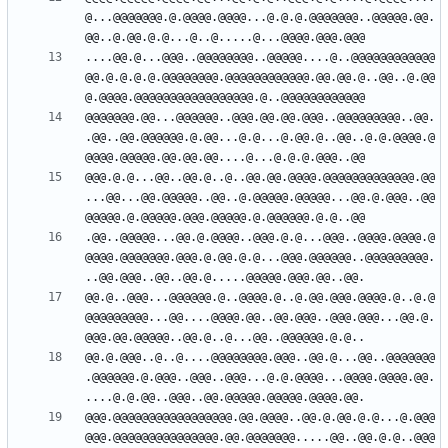
@...@@@@@@@.@.@@@@.@@@@...@.@.@.@@@@@@@..@@@@@.@@.
....@@.@...@@@..@@@@@@@@..@@@@@....@..@@@@@@@@@@@@
@@.@.@.@.@.@@@@@@@@.@@@@@@@@@@@@.@@.@@.@..@@..@.@@
@@@@@@@.@@...@@@@@@..@@@.@@.@@.@@@..@@@@@@@@@..@@.
.@@..@@.@@@@@@.@.@@...@.@...@.@@.@..@@..@.@.@@@@.@
@@@.@.@...@@..@@.@..@..@@.@@.@@@@.@@@@@@@@@@@@@.@@
...@@...@@.@@@@@..@@..@.@@@@@.@@@@@...@@.@.@@@..@@
.@@..@@@@@...@@.@.@@@@..@@@.@.@...@@@..@@@@.@@@@.@
@@@@.@@@@@@@.@@@.@.@@.@.@...@@@.@@@@@@..@@@@@@@@@.
@@.@..@@@...@@@@@@.@..@@@@.@..@.@@.@@@.@@@@.@..@.@
@@@@@@@@@...@@....@@@@.@@..@@.@@@..@@@.@@@...@@.@.
@@.@.@@@..@..@....@@@@@@@@.@@@..@@.@...@@..@@@@@@@
.@@@@@@.@.@@@..@@@..@@@...@.@.@@@@...@@@@.@@@@.@@.
@@@.@@@@@@@@@@@@@@@@@.@@.@@@@..@@.@.@@.@.@...@.@@@
@@@.@@@@@@@@@@@@@@@.@@.@@@@@@@.....@@..@@.@.@..@@@