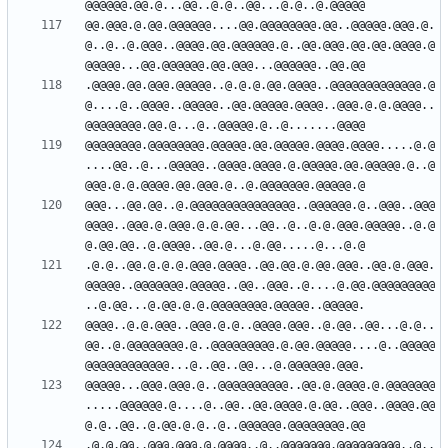
@@.@@@.@.@@.@@@@@@....@@.@@@@@@@@.@@..@@@@@.@@@.@.
@..@..@.@@@..@@@@.@@.@@@@@@.@..@@.@@@.@@.@@.@@@@.@
.@@@@.@@.@@@.@@@@@..@.@.@.@@.@@@@..@@@@@@@@@@@@@.@
@....@..@@@@..@@@@@..@@.@@@@@.@@@@..@@@.@.@.@@@@..
@@@@@@@@.@@@@@@@@.@@@@@.@@.@@@@@.@@@@.@@@@.....@.@
....@@..@...@@@@@..@@@@.@@@@.@.@@@@@.@@.@@@@@.@..@
@@@...@@.@@..@.@@@@@@@@@@@@@@@..@@@@@@.@..@@@..@@@
@@@@..@@@.@.@@@.@.@.@@...@@..@..@.@.@@@.@@@@@..@.@
.@.@..@@.@.@.@.@@@.@@@@..@@.@@.@.@@.@@@..@@.@.@@@.
@@@@@..@@@@@@@.@@@@@..@@..@@@..@....@.@@.@@@@@@@@@
@@@@..@.@.@@@..@@@.@.@..@@@@.@@@..@.@@..@@...@.@..
@@..@.@@@@@@@@.@..@@@@@@@@@.@.@@.@@@@@....@..@@@@@
@@@@@...@@@.@@@.@..@@@@@@@@@@..@@.@.@@@@.@.@@@@@@@
.....@@@@@@.@....@..@@..@@.@@@@.@.@@..@@@..@@@@.@@
.@.@.@@..@@@.@@@.@.@@@@..@..@@@@@@@.@@@@@@@@@..@..