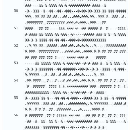
.@..@@@..@..@@..@@..@@@...@.@@.@@.@@@.@@.@@@.@@@@@
@@@..@@.@@.@@.@@...@@...@@@.@@@.@@..@@@.@..@@@..@.
@@@@...@@.@@.....@@@.@@@.@..@@.@@@@@.@..@.....@@@@
@.@@@@.@@.@@@@.@@.@@@..@.....@@@@@.@@@.@.@..@.@@@@
..@.@@.@@..@@@@@..@@@.@@..@.@.@...@.....@@@@@@@@@@
@.@@@..@@@@@@@@@@...@@@@.@@..@@@@.@.@.@@.@@.@@.@@@
.....@@.@@@@@.@@@@.@.@@@.@@..@.@.@@@.@..@.@.@@@..@
.@.@.@.@@@@@@@..@@.@@@@@@..@@.@..@.@..@@@@..@.@@@.
.@@.@@@@...@...@...@.@@.@@..@@.@.@..@@.@@.@.@..@@.
.@..@@@@@@..@@@@.@.@.@@@@@@@@@@.@@@..@@@@@@.@.@..@
@..@@@@.@@.@...@@.@@.@.@@@...@@@@.@@.@.@@..@.@@@@@
.@@@@@@..@@@.@@..@@...@@@@@@@@..@.@@@@@@@...@@@@.@
@.@@@@@@@..@@.@.@@@@@.@@.@@...@@.@@.@.@..@@.@..@@@
.@@..@..@@..@@.@..@..@@@.@@@@@@@@.@@....@.@@@....@